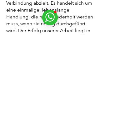
Verbindung abzielt. Es handelt sich um
eine einmalige, lebenslange
Handlung, die nicht wiederholt werden
muss, wenn sie richtig durchgeführt
wird. Der Erfolg unserer Arbeit liegt in
der tiefen Verbindung, die zwischen
den Partnern geschaffen wird, und in
der spirituellen Entwicklung, die daraus
resultiert.
Kontaktieren Sie uns
für eine kostenlose
Analyse
Wenn Sie an einem unserer
kabbalistischen Liebeszauber oder
Bindungsrituale interessiert sind, laden
wir Sie ein, uns über das Formular auf
unserer Website oder direkt per
WhatsApp zu kontaktieren.